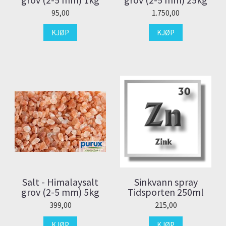
95,00
1.750,00
KJØP
KJØP
Salt - Himalaysalt
Sinkvann spray
grov (2-5 mm) 5kg
Tidsporten 250ml
399,00
215,00
KJØP
KJØP