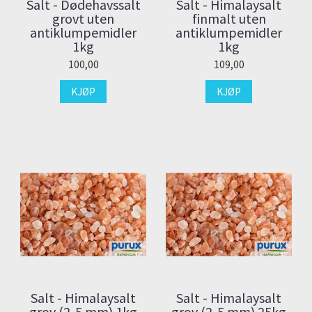
Salt - Dødehavssalt
Salt - Himalaysalt
grovt uten
finmalt uten
antiklumpemidler
antiklumpemidler
1kg
1kg
100,00
109,00
KJØP
KJØP
Salt - Himalaysalt
Salt - Himalaysalt
grov (2-5 mm) 1kg
grov (2-5 mm) 25kg