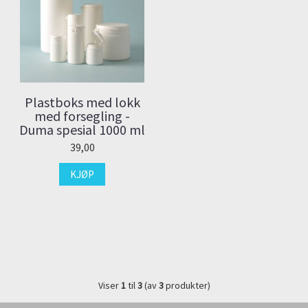
Plastboks med lokk
med forsegling -
Duma spesial 1000 ml
39,00
KJØP
Viser
1
til
3
(av
3
produkter)