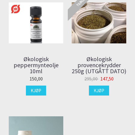
TILBUD
Økologisk
Økologisk
peppermynteolje
provencekrydder
10ml
250g (UTGÅTT DATO)
150,00
295,00
147,50
KJØP
KJØP