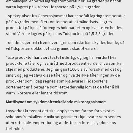
emballasjen. Anbefalt lagringstemperatur er 0-4 grader på bacon.
Varen lagres på kjøl hos Tidsporten på 1,5-3,5 grader.
- spekepølser fra Generasjonsmat har anbefalt lagringstemperatur
på 0-4 grader men tåler romtemperatur i månedsvis. Lagres
produktet på kjøl så forlenges holdbarheten og kvaliteten holdes
stabil. Varene lagres på kjøl hos Tidsporten på 1,5-3,5 grader.
- om det skjer feil i fremleveringen som ikke kan skyldes kunde, så
vil Tidsporten dekke evt tap grunnet skadet vare el.
*alle produkter har vært testet utførlig, og jeg har vurdert hva
produktene tåler og i samråd med produsent vurdert hva som kan
skje med produktene. Jeg har gjort 100-vis av forsøk med ost og
smør, og jeg vet hva disse tåler og hva de ikke tåler. Ingen av de
produkter som i dag regnes som kjølevarer i Tidsportens
sortement er å betegne som lettbedervelig iom at de tåler å bli
varm i kortere eller lengre tidsrom.
Mattilsynet om sykdomsfremkallende mikroorganismer:
Lovverket krever at det skal opplyses om farene for vekst av
sykdomsfremkallende mikroorganismer i kjølevarer som sendes
uten rett kjøletemperatur, og at dette kan føre til sykdom hos
forbruker.