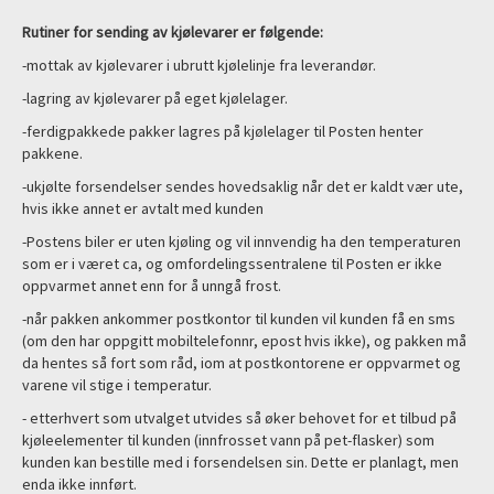
Rutiner for sending av kjølevarer er følgende:
-mottak av kjølevarer i ubrutt kjølelinje fra leverandør.
-lagring av kjølevarer på eget kjølelager.
-ferdigpakkede pakker lagres på kjølelager til Posten henter
pakkene.
-ukjølte forsendelser sendes hovedsaklig når det er kaldt vær ute,
hvis ikke annet er avtalt med kunden
-Postens biler er uten kjøling og vil innvendig ha den temperaturen
som er i været ca, og omfordelingssentralene til Posten er ikke
oppvarmet annet enn for å unngå frost.
-når pakken ankommer postkontor til kunden vil kunden få en sms
(om den har oppgitt mobiltelefonnr, epost hvis ikke), og pakken må
da hentes så fort som råd, iom at postkontorene er oppvarmet og
varene vil stige i temperatur.
- etterhvert som utvalget utvides så øker behovet for et tilbud på
kjøleelementer til kunden (innfrosset vann på pet-flasker) som
kunden kan bestille med i forsendelsen sin. Dette er planlagt, men
enda ikke innført.