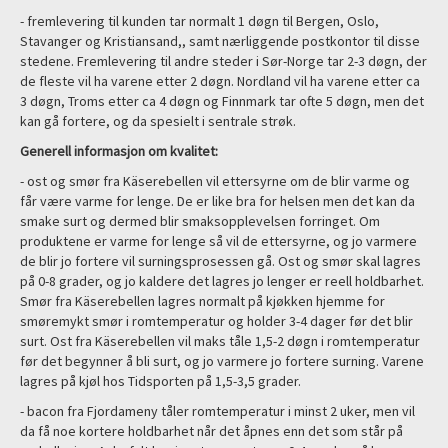
- fremlevering til kunden tar normalt 1 døgn til Bergen, Oslo,
Stavanger og Kristiansand,, samt nærliggende postkontor til disse
stedene. Fremlevering til andre steder i Sør-Norge tar 2-3 døgn, der
de fleste vil ha varene etter 2 døgn. Nordland vil ha varene etter ca
3 døgn, Troms etter ca 4 døgn og Finnmark tar ofte 5 døgn, men det
kan gå fortere, og da spesielt i sentrale strøk.
Generell informasjon om kvalitet:
- ost og smør fra Käserebellen vil ettersyrne om de blir varme og
får være varme for lenge. De er like bra for helsen men det kan da
smake surt og dermed blir smaksopplevelsen forringet. Om
produktene er varme for lenge så vil de ettersyrne, og jo varmere
de blir jo fortere vil surningsprosessen gå. Ost og smør skal lagres
på 0-8 grader, og jo kaldere det lagres jo lenger er reell holdbarhet.
Smør fra Käserebellen lagres normalt på kjøkken hjemme for
smøremykt smør i romtemperatur og holder 3-4 dager før det blir
surt. Ost fra Käserebellen vil maks tåle 1,5-2 døgn i romtemperatur
før det begynner å bli surt, og jo varmere jo fortere surning. Varene
lagres på kjøl hos Tidsporten på 1,5-3,5 grader.
- bacon fra Fjordameny tåler romtemperatur i minst 2 uker, men vil
da få noe kortere holdbarhet når det åpnes enn det som står på