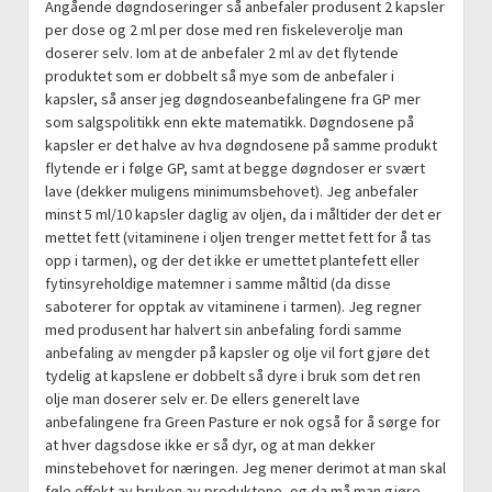
Angående døgndoseringer så anbefaler produsent 2 kapsler
per dose og 2 ml per dose med ren fiskeleverolje man
doserer selv. Iom at de anbefaler 2 ml av det flytende
produktet som er dobbelt så mye som de anbefaler i
kapsler, så anser jeg døgndoseanbefalingene fra GP mer
som salgspolitikk enn ekte matematikk. Døgndosene på
kapsler er det halve av hva døgndosene på samme produkt
flytende er i følge GP, samt at begge døgndoser er svært
lave (dekker muligens minimumsbehovet). Jeg anbefaler
minst 5 ml/10 kapsler daglig av oljen, da i måltider der det er
mettet fett (vitaminene i oljen trenger mettet fett for å tas
opp i tarmen), og der det ikke er umettet plantefett eller
fytinsyreholdige matemner i samme måltid (da disse
saboterer for opptak av vitaminene i tarmen). Jeg regner
med produsent har halvert sin anbefaling fordi samme
anbefaling av mengder på kapsler og olje vil fort gjøre det
tydelig at kapslene er dobbelt så dyre i bruk som det ren
olje man doserer selv er. De ellers generelt lave
anbefalingene fra Green Pasture er nok også for å sørge for
at hver dagsdose ikke er så dyr, og at man dekker
minstebehovet for næringen. Jeg mener derimot at man skal
føle effekt av bruken av produktene, og da må man gjøre