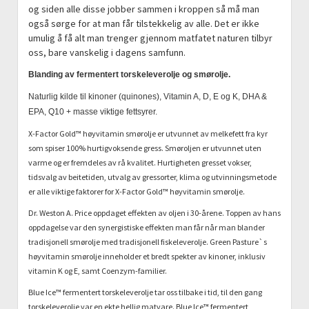
og siden alle disse jobber sammen i kroppen så må man
også sørge for at man får tilstekkelig av alle. Det er ikke
umulig å få alt man trenger gjennom matfatet naturen tilbyr
oss, bare vanskelig i dagens samfunn.
Blanding av fermentert torskeleverolje og smørolje.
Naturlig kilde til kinoner (quinones), Vitamin A, D, E og K, DHA &
EPA, Q10 + masse viktige fettsyrer.
X-Factor Gold™ høyvitamin smørolje er utvunnet av melkefett fra kyr
som spiser 100% hurtigvoksende gress. Smøroljen er utvunnet uten
varme og er fremdeles av rå kvalitet. Hurtigheten gresset vokser,
tidsvalg av beitetiden, utvalg av gressorter, klima og utvinningsmetode
er alle viktige faktorer for X-Factor Gold™ høyvitamin smørolje.
Dr. Weston A. Price oppdaget effekten av oljen i 30-årene. Toppen av hans
oppdagelse var den synergistiske effekten man får når man blander
tradisjonell smørolje med tradisjonell fiskeleverolje. Green Pasture`s
høyvitamin smørolje inneholder et bredt spekter av kinoner, inklusiv
vitamin K og E, samt Coenzym-familier.
Blue Ice™ fermentert torskeleverolje tar oss tilbake i tid, til den gang
torskeleverolje var en ekte hellig matvare. Blue Ice™ fermentert