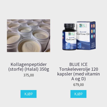
Kollagenpeptider
BLUE ICE
(storfe) (Halal) 350g
Torskeleverolje 120
kapsler (med vitamin
375,00
A og D)
679,00
KJØP
KJØP