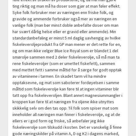
ting riktig og man må ha doser som gjør at man føler effekt.
Syke folk forbruker mer av næringen enn friske folk, og
gravide og ammende forbruker også mer av næringen en
vanlige folk (man bør minst doble anbefalte doser om man
har svært dårlig helse eller er gravid eller ammende). Min
standardanbefaling er minst 5 ml daglig uavhengig av hvilke
fiskeleveroljeprodukt fra GP man mener er det rette for en,
og om man ikke velger Blue Ice Royal som er blandet 1 del
smørolje sammen med 2 deler fiskeleverolje, så må man ta
rene fiskeleveroljer (som er umettet fiskefett), sammen
med mettet fett i samme måltid for å sørge for godt opptak
av vitaminene i tarmen. En skadet tarm vil ha mindre
opptaksevne, og mat som saboterer fordøyelsen i samme
måltid som fiskeleverolje kan føre til at ingen vitaminer blir
tatt opp fra fiskeleveroljen. Blant annet magnesiummangler i
kroppen kan føre til at næringen fra oljene ikke utnyttes
skikkelig selv om den tas opp. Til folk som spiser mat som
inneholder all næringen man finner i fiskeleverolje, og at de
ellers er i god form og friske, så anbefaler jeg ikke
fiskeleverolje som tilskudd i kosten. Det er vanskelig å finne
gode næringskilder på vitamin A, D og K2 i dagens marked,