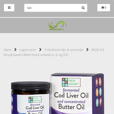
0
Hjem
Lagervarer
Fiskeleverolje & smørolje
BLUE ICE
Royal kanel 188ml (med vitamin A, D og K2)