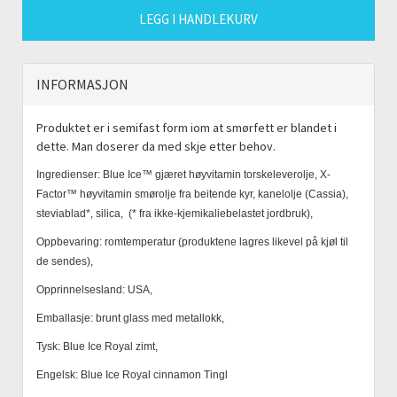
LEGG I HANDLEKURV
INFORMASJON
Produktet er i semifast form iom at smørfett er blandet i
dette. Man doserer da med skje etter behov.
Ingredienser: Blue Ice™ gjæret høyvitamin torskeleverolje, X-
Factor™ høyvitamin smørolje fra beitende kyr, kanelolje (Cassia),
steviablad*, silica, (* fra ikke-kjemikaliebelastet jordbruk),
Oppbevaring: romtemperatur (produktene lagres likevel på kjøl til
de sendes),
Opprinnelsesland: USA,
Emballasje: brunt glass med metallokk,
Tysk: Blue Ice Royal zimt,
Engelsk: Blue Ice Royal cinnamon Tingl