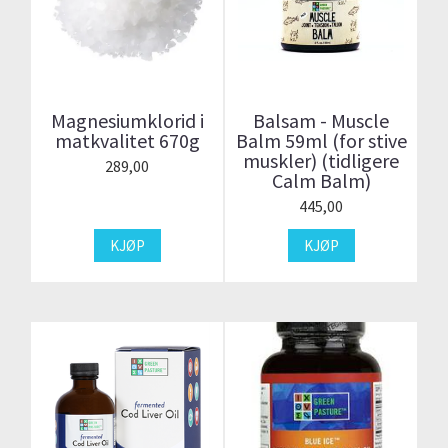
Magnesiumklorid i
Balsam - Muscle
matkvalitet 670g
Balm 59ml (for stive
muskler) (tidligere
289,00
Calm Balm)
445,00
KJØP
KJØP