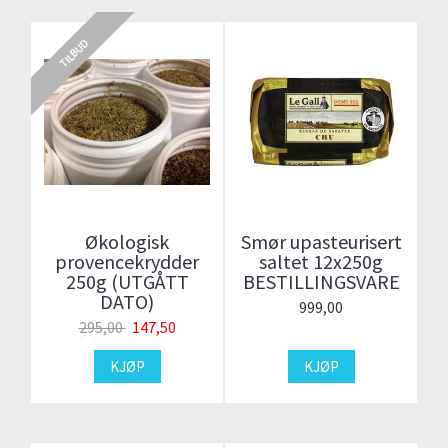
TILBUD
Økologisk
Smør upasteurisert
provencekrydder
saltet 12x250g
250g (UTGÅTT
BESTILLINGSVARE
DATO)
999,00
295,00
147,50
KJØP
KJØP