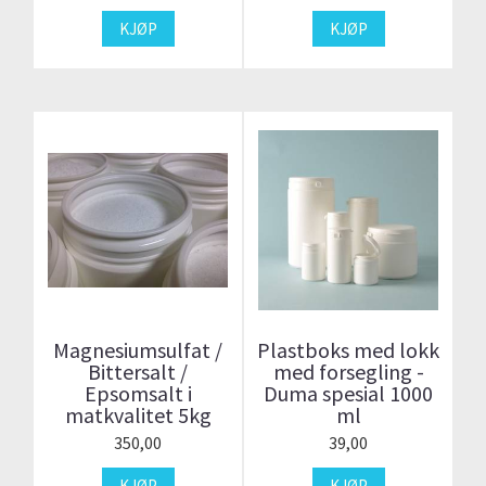
KJØP
KJØP
Magnesiumsulfat /
Plastboks med lokk
Bittersalt /
med forsegling -
Epsomsalt i
Duma spesial 1000
matkvalitet 5kg
ml
350,00
39,00
KJØP
KJØP