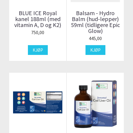
BLUE ICE Royal
Balsam - Hydro
kanel 188ml (med
Balm (hud-lepper)
vitamin A, D og K2)
59ml (tidligere Epic
Glow)
750,00
445,00
KJØP
KJØP