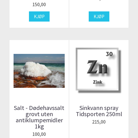
150,00
KJØP
KJØP
Salt - Dødehavssalt
Sinkvann spray
grovt uten
Tidsporten 250ml
antiklumpemidler
215,00
1kg
100,00