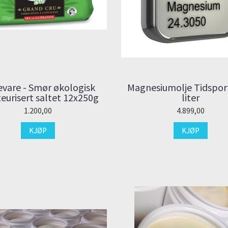
evare - Smør økologisk
Magnesiumolje Tidspor
eurisert saltet 12x250g
liter
1.200,00
4.899,00
KJØP
KJØP