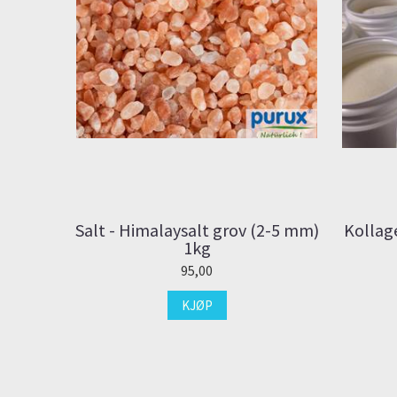
Salt - Himalaysalt grov (2-5 mm)
Kollag
1kg
95,00
KJØP