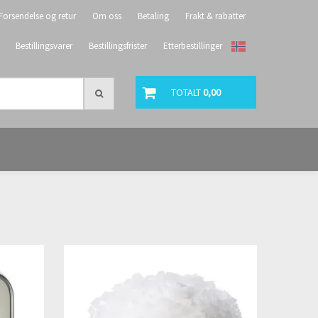
Forsendelse og retur
Om oss
Betaling
Frakt & rabatter
Bestillingsvarer
Bestillingsfrister
Etterbestillinger
TOTALT
0,00