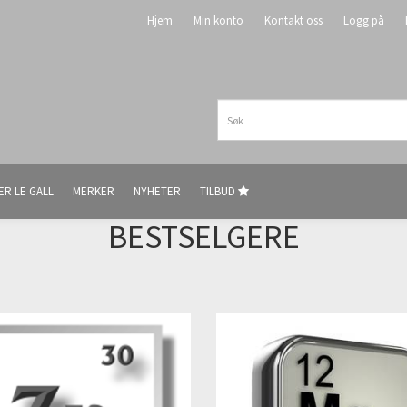
Hjem
Min konto
Kontakt oss
Logg på
ER LE GALL
MERKER
NYHETER
TILBUD
BESTSELGERE