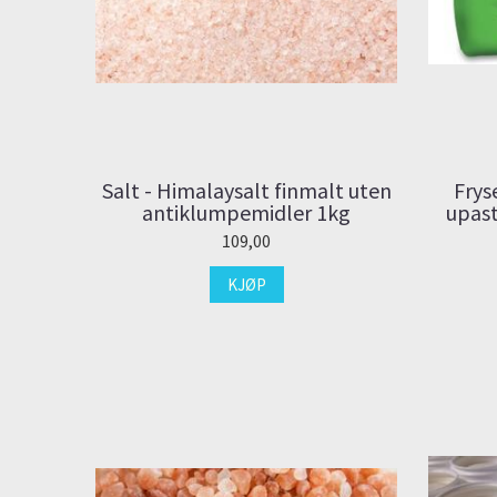
Salt - Himalaysalt finmalt uten
Frys
antiklumpemidler 1kg
upast
109,00
KJØP