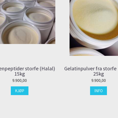
enpeptider storfe (Halal)
Gelatinpulver fra storfe 
15kg
25kg
9.900,00
9.900,00
KJØP
INFO